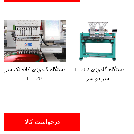
LJ-MX1212 12 سر دستگاه
LJ-1202 دستگاه گلدوزی
دستگاه گلدو
 کلاه کامپیوتری
سر دو سر
201
درخواست کالا