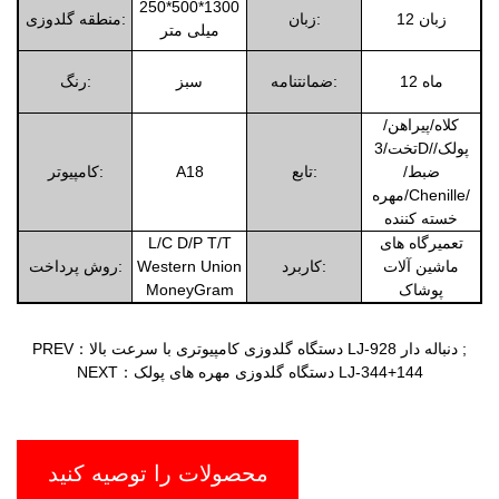
250*500*1300
12 زبان
زبان:
منطقه گلدوزی:
میلی متر
12 ماه
ضمانتنامه:
سبز
رنگ:
کلاه/پیراهن/
تخت/3D/پولک/
ضبط/
تابع:
A18
کامپیوتر:
مهره/Chenille/
خسته کننده
تعمیرگاه های
L/C D/P T/T
ماشین آلات
کاربرد:
Western Union
روش پرداخت:
پوشاک
MoneyGram
;
PREV：دستگاه گلدوزی کامپیوتری با سرعت بالا LJ-928 دنباله دار
NEXT：دستگاه گلدوزی مهره های پولک LJ-344+144
محصولات را توصیه کنید