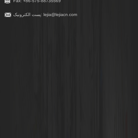
Fax: +86-575-88735569
lejia@lejiacn.com
پست الکترونیک: