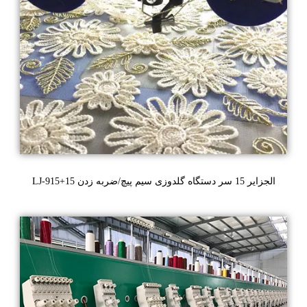
LJ-915+15 الجزایر 15 سر دستگاه گلدوزی سیم پیچ/ضربه زدن